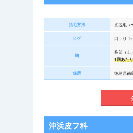
脱毛方法
光脱毛（
ヒゲ
口回り 1回
胸部（上）
胸
1回あたり 
住所
徳島県徳島
沖浜皮フ科