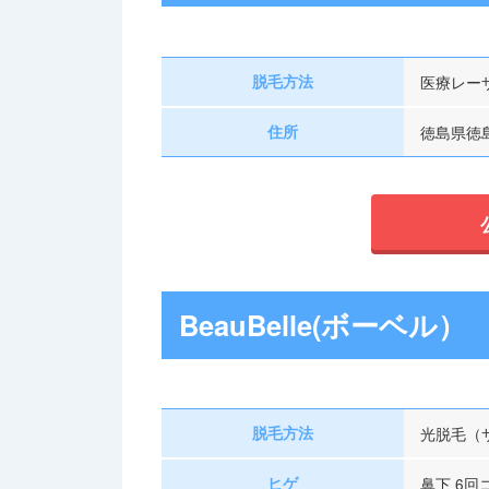
脱毛方法
医療レー
住所
徳島県徳島
BeauBelle(ボーベル）
脱毛方法
光脱毛（
ヒゲ
鼻下 6回コ