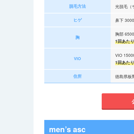
脱毛方法
光脱毛（
ヒゲ
鼻下 300
胸部 650
胸
1回あたり 
VIO 150
VIO
1回あたり 
住所
徳島県板野
men’s asc