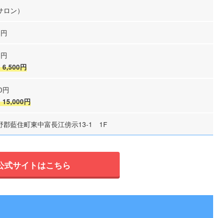
サロン）
0円
0円
6,500円
00円
15,000円
郡藍住町東中富長江傍示13-1 1F
公式サイトはこちら