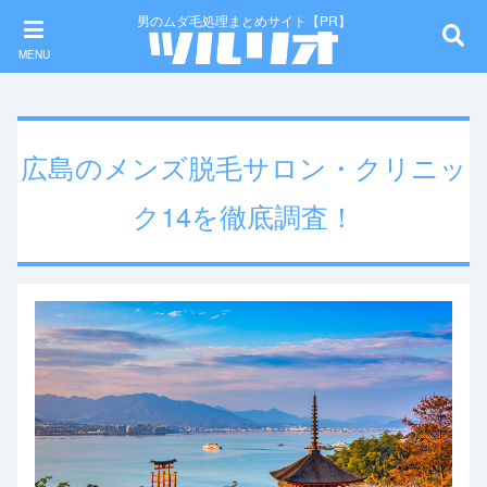
男のムダ毛処理まとめサイト【PR】
MENU
広島のメンズ脱毛サロン・クリニッ
ク14を徹底調査！